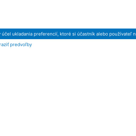
 účel ukladania preferencií, ktoré si účastník alebo používateľ 
raziť predvoľby