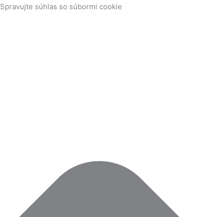
Skip
Scroll
Funkčné
Štatistiky
Marketing
Spravujte súhlas so súbormi cookie
to
Up
content