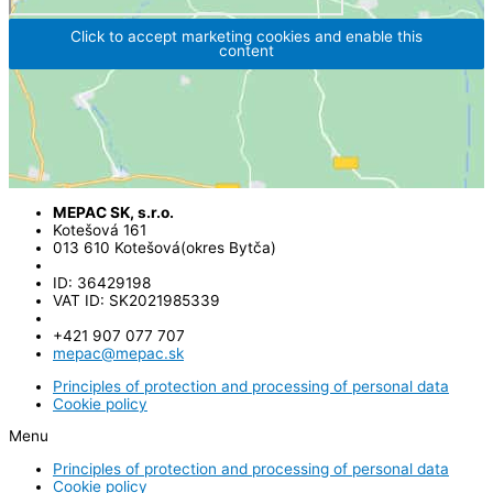
Click to accept marketing cookies and enable this
content
MEPAC SK, s.r.o.
Kotešová 161
013 610 Kotešová(okres Bytča)
ID: 36429198
VAT ID: SK2021985339
+421 907 077 707
mepac@mepac.sk
Principles of protection and processing of personal data
Cookie policy
Menu
Principles of protection and processing of personal data
Cookie policy