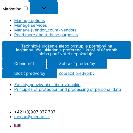
Marketing
Manage options
Manage services
Manage {vendor_count} vendors
Read more about these purposes
Technické uloženie alebo prístup je potrebný na
legitímny účel ukladania preferencií, ktoré si účastník
alebo používateľ nepožaduje.
Odmietnúť
Zobraziť predvoľby
Uložiť predvoľby
Zobraziť predvoľby
Zásady používania súborov cookie
Principles of protection and processing of personal data
+421 (0)907 077 707
mepac@mepac.sk