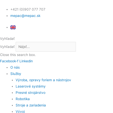
Preskočiť
Scroll
na
Up
+421 (0)907 077 707
obsah
mepac@mepac.sk
Vyhľadať
Vyhľadať
Close this search box.
Facebook-f
Linkedin
O nás
Služby
Výroba, opravy foriem a nástrojov
Laserové systémy
Presné strojárstvo
Robotika
Stroje a zariadenia
Vývoj