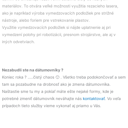
materiálov. To otvára veľké možnosti využitia rezacieho lasera,
ako je napríklad výroba vymedzovacích podložiek pre strižné
nástroje, alebo foriem pre vstrekovanie plastov.
Využitie vymedzovacích podložiek si nájde uplatnenie aj pri
vymedzení polohy pri robotizácii, presnom strojárstve, ale aj v
iných odvetviach.
Nezabudli ste na dátumovníky ?
Koniec roka ? …..čistý chaos 🙂 . Všetko treba podokončovať a sem
tam sa pozabudne na drobnosť ako je zmena dátumovníka.
Naštastie sme tu my a pokiaľ máte ešte nejaké formy, kde je
potrebné zmeniť dátumovník neváhajte nás
kontaktovať
. Vo veľa
prípadoch tieto služby vieme vykonať aj priamo u Vás.