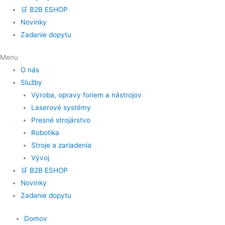
🛒 B2B ESHOP
Novinky
Zadanie dopytu
Menu
O nás
Služby
Výroba, opravy foriem a nástrojov
Laserové systémy
Presné strojárstvo
Robotika
Stroje a zariadenia
Vývoj
🛒 B2B ESHOP
Novinky
Zadanie dopytu
Domov