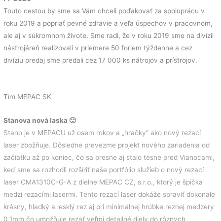
Touto cestou by sme sa Vám chceli poďakovať za spoluprácu v
roku 2019 a popriať pevné zdravie a veľa úspechov v pracovnom,
ale aj v súkromnom živote. Sme radi, že v roku 2019 sme na divízii
nástrojáreň realizovali v priemere 50 foriem týždenne a cez
divíziu predaj sme predali cez 17 000 ks nátrojov a prístrojov.
Tím MEPAC SK
Stanova nová laska 🙂
Stano je v MEPACU už osem rokov a „hračky“ ako nový rezací
laser zbožňuje. Dôsledne prevezme projekt nového zariadenia od
začiatku až po koniec, čo sa presne aj stalo tesne pred Vianocami,
keď sme sa rozhodli rozšíriť naše portfólio služieb o nový rezací
laser CMA1310C-G-A z dielne MEPAC CZ, s.r.o., ktorý je špička
medzi rezacími lasermi. Tento rezací laser dokáže spraviť dokonale
krásny, hladký a lesklý rez aj pri minimálnej hrúbke reznej medzery
0,1mm čo umožňuje rezať veľmi detailné diely do rôznych