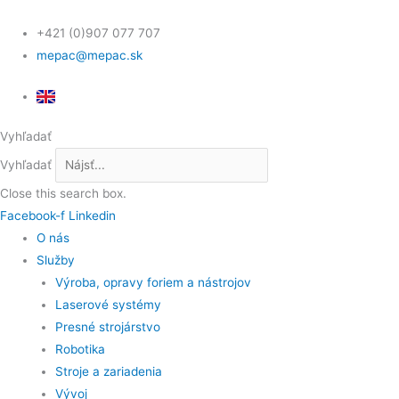
Preskočiť
Scroll
na
Up
+421 (0)907 077 707
obsah
mepac@mepac.sk
Vyhľadať
Vyhľadať
Close this search box.
Facebook-f
Linkedin
O nás
Služby
Výroba, opravy foriem a nástrojov
Laserové systémy
Presné strojárstvo
Robotika
Stroje a zariadenia
Vývoj