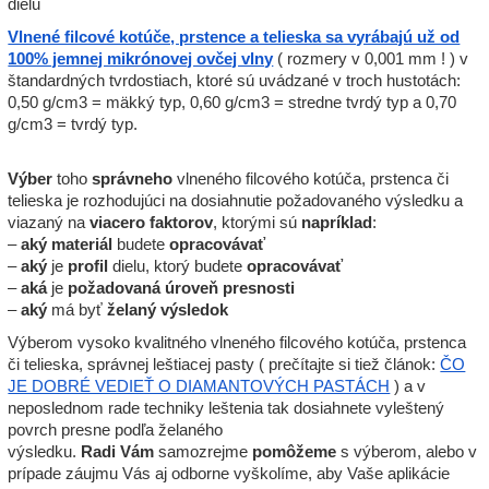
dielu
Vlnené filcové kotúče, prstence a telieska sa vyrábajú už od
100% jemnej mikrónovej ovčej vlny
( rozmery v 0,001 mm ! ) v
štandardných tvrdostiach, ktoré sú uvádzané v troch hustotách:
0,50 g/cm3 = mäkký typ, 0,60 g/cm3 = stredne tvrdý typ a 0,70
g/cm3 = tvrdý typ.
Výber
toho
správneho
vlneného filcového kotúča, prstenca či
telieska je rozhodujúci na dosiahnutie požadovaného výsledku a
viazaný na
viacero
faktorov
, ktorými sú
napríklad
:
–
aký
materiál
budete
opracovávať
–
aký
je
profil
dielu, ktorý budete
opracovávať
–
aká
je
požadovaná
úroveň
presnosti
–
aký
má byť
želaný
výsledok
Výberom vysoko kvalitného vlneného filcového kotúča, prstenca
či telieska, správnej leštiacej pasty ( prečítajte si tiež článok:
ČO
JE DOBRÉ VEDIEŤ O DIAMANTOVÝCH PASTÁCH
) a v
neposlednom rade techniky leštenia tak dosiahnete vyleštený
povrch presne podľa želaného
výsledku.
Radi
Vám
samozrejme
pomôžeme
s výberom, alebo v
prípade záujmu Vás aj odborne vyškolíme, aby Vaše aplikácie