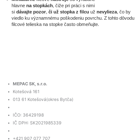
hlavne
na
stopkách
, čiže pri práci s nimi
si
dávajte
pozor
,
či
už
stopka
z
filcu
už
nevylieza
, čo by
viedlo ku významnému poškodeniu povrchu. Z tohto dôvodu
filcové telieska na stopke často obmeňujte.
MEPAC SK, s.r.o.
Kotešová 161
013 61 Kotešová(okres Bytča)
IČO: 36429198
IČ DPH: SK2021985339
+421 907 077 707