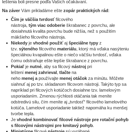
leštenia boli presne podľa Vašich očakávaní.
Na
záver
Vám prikladáme ešte
zopár
praktických
rád
:
Čím je väčšia tvrdosť
filcového
nástroja,
tým
viac
odoberie
škrabanec z povrchu, ale
dosiahnutá kvalita povrchu bude nižšia, než s použitím
mäkšieho filcového nástroja.
Niekedy
je
vhodné
použiť
aj
špeciálne
typy
z
tzv.
sýteného
filcového
materiálu
, ktorý má vďaka nasýteniu
špeciálnou kvapalinou ešte o niečo väčšiu tvrdosť, vďaka
čomu odstraňuje ešte lepšie škrabance z povrchu.
Pokiaľ
je
nutné
, aby sa filcový
nástroj
pri
leštení
menej
zahrieval
,
tlačte
na
neho
menej
a
používajte
menej
otáčok
za minútu. Môžete
siahnuť aj po tzv. skladanom filcovom nástroji. Takýto typ sa
napríklad pri filcových kotúčoch dosiahne tzv. lamelovým
usporiadaním. Zmenou rýchlosti otáčania tak meníte
odstredivú silu, čím meníte aj „tvrdosť“ filcového lamelového
kotúča. Lamelové usporiadanie taktiež napomáha ku menšej
tvorbe tepla.
Je
vhodné
kombinovať
filcové
nástroje
pre
rotační
pohyb
s filcovými nástrojmi pre kmitavý pohyb
.
Miniatúrne
filcové
nástroje
sú vyrábané