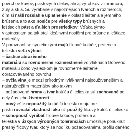
povrchov kovov, plastových dielov, ale aj výrobkov z mramoru,
žuly a skla. Sú vyrábané v najrôznejších tvaroch a rozmeroch,
čím si našli
rozsiahle
uplatnenie
v oblasti leštenia a jemného
brúsenia a to
ako
nosiče
pre
všetky
typy
brúsnych a
leštiacich
pást
a
ďalších
prostriedkov
. Vďaka týmto
vlastnostiam sa tak stali ideálnymi nosičmi pre brúsne a leštiace
materiály.
V porovnaní so syntetickými
majú
filcové kotúče, prstene a
telieska
veľa
výhod
:
–
častice abrazívneho
materiálu
sú
rovnomerne
rozmiestnené
vo vláknach filcového
materiálu čoho výsledkom je rovnomerné leštenie
opracovávaného povrchu
–
ovčia
vlna
je medzi prírodnými vláknami najpoužívanejším a
najpružnejším materiálov ako takým
– požadované
hrany
a
tvar
kotúča či telieska sú
zachované
po
cely čas jeho
životnosti
–
nový
ešte
nepoužitý
kotúč či teliesko majú pre
pastu
rovnaké
vlastnosti
ako
už
použitý
filcový kotúč či teliesko
–
schopnosť
vyrábať
filcové kotúče, prstence a
telieska
v
úzkych
výrobných
toleranciách
umožňuje ponúknuť
presný filcový tvar, ktorý sa hodí ku požadovanému profilu daného